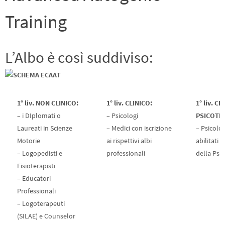
Training
L’Albo è così suddiviso:
1° liv. NON CLINICO:
1° liv. CLINICO:
1° liv. CL
– i DIplomati o
– Psicologi
PSICOTE
Laureati in Scienze
– Medici con iscrizione
– Psicolog
Motorie
ai rispettivi albi
abilitati a
– Logopedisti e
professionali
della Psi
Fisioterapisti
– Educatori
Professionali
– Logoterapeuti
(SILAE) e Counselor