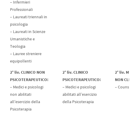
– Infermieri
Professionali
– Laureati triennali in
psicologia
– Laureati in Scienze
Umanistiche e
Teologia
– Lauree streniere
equipollenti
2° liv. CLINICO NON
2° liv. CLINICO
2° liv. M
PSICOTERAPEUTICO:
PSICOTERAPEUTICO:
NON CLIN
– Medici e psicologi
– Medici e psicologi
– Counse
non abilitati
abilitati all’esercizio
all’esercizio della
della Psicoterapia
Psicoterapia