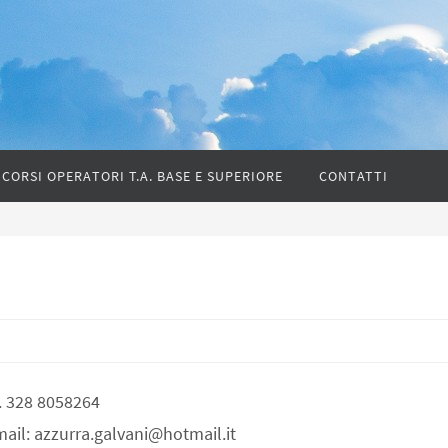
CORSI OPERATORI T.A. BASE E SUPERIORE
CONTATTI
l. 328 8058264
mail: azzurra.galvani@hotmail.it