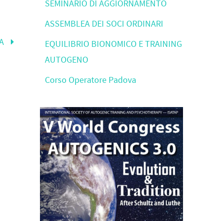
SEMINARIO DI AGGIORNAMENTO
ASSEMBLEA DEI SOCI ORDINARI
IA
EQUILIBRIO BIONOMICO E TRAINING
AUTOGENO
Corso Operatore Padova