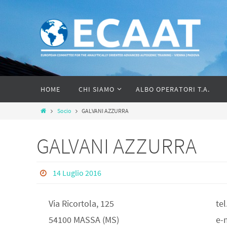
HOME
CHI SIAMO
ALBO OPERATORI T.A.
Socio
GALVANI AZZURRA
GALVANI AZZURRA
14 Luglio 2016
Via Ricortola, 125
te
54100 MASSA (MS)
e-