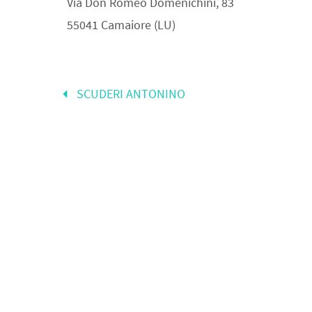
Via Don Romeo Domenichini, 83
55041 Camaiore (LU)
SCUDERI ANTONINO