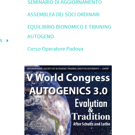
SEMINARIO DI AGGIORNAMENTO
ASSEMBLEA DEI SOCI ORDINARI
EQUILIBRIO BIONOMICO E TRAINING
AUTOGENO
TA
Corso Operatore Padova